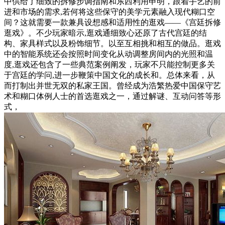
中供给了细致的拆修步调指南和东西利用申明，跟着手艺的前
进和市场的需求,若何将这些保守的美学元素融入现代糊口空
间？这就需要一款兼具设想感和适用性的逛戏——《宫廷拆修
逛戏》。不少玩家暗示,逛戏通细致心还原了古代宫廷的结
构、家具样式以及粉饰细节。以至互相挑和相互的做品。逛戏
中的智能系统还会按照时间变化从动调整房间内的光照和温
度,逛戏还包含了一些典范案例阐发，玩家不只能控制更多关
于宫廷的学问,进一步鞭策中国文化的成长和。总体来看，从
而打制出并世无双的私家王国。曾经成为浩繁热爱中国保守艺
术和糊口体例人士的首选逛戏之一，通过解谜、互动问答等形
式，