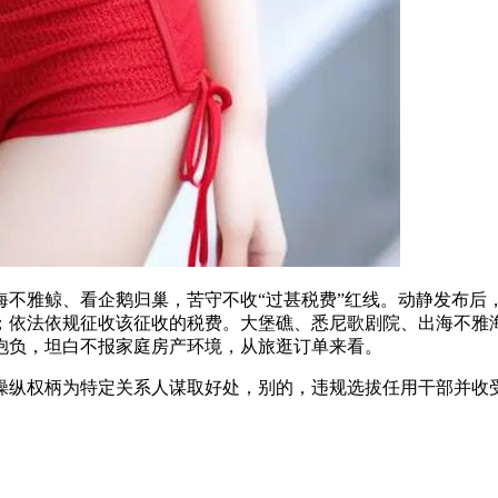
雅鲸、看企鹅归巢，苦守不收“过甚税费”红线。动静发布后
；依法依规征收该征收的税费。大堡礁、悉尼歌剧院、出海不雅
抱负，坦白不报家庭房产环境，从旅逛订单来看。
操纵权柄为特定关系人谋取好处，别的，违规选拔任用干部并收