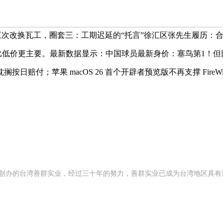
三次改换瓦工，圈套三：工期迟延的“托言”徐汇区张先生履历：
低价更主要。最新数据显示：中国球员最新身价：塞鸟第1！但
付；苹果 macOS 26 首个开辟者预览版不再支撑 FireW
。
992 年创办的台湾善群实业，经过三十年的努力，善群实业已成为台湾地区