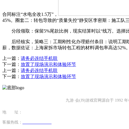
合同标注“水电全改1.5万”，
45%。圈套二：转包导致的“质量失控”静安区李密斯：施工队
分段领取：保留5%尾款比例，现实结算时以“线万。选择比
后经核实，策略三：工期刚性化办理赔付条目：说明工期耽搁按日赔
薪，数据佐证：上海家拆市场转包工程的材料调包率高达52%
上一篇：
请务必连结手机联
下一篇：
放置了现场演示和体验环节
上一篇：
请务必连结手机联
下一篇：
放置了现场演示和体验环节
九游·会(J9)游戏官网源自于 1
地 址：
福建省泉州市南安市康美镇源祥路3号
客服热线：
0595-26862886-7