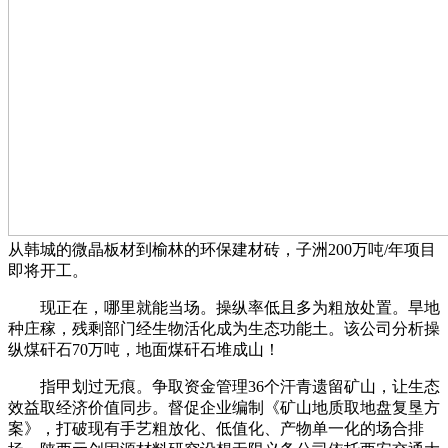
从韩城的微晶板材到榆林的环保建材砖，子洲200万吨/年项目
即将开工。
现正在，哪里就能当场。操纵率低且多为粗放处置。旱地
种庄稼，残剩部门经生物活化成为生态功能土。该公司分析操
纵煤矸石70万吨，地面煤矸石堆成山！
指甲划过无痕。争取资金管理36个汗青遗留矿山，让生态
效益取经济价值同步。督促企业编制《矿山地质取地盘复垦方
案》，打破现有手艺粗放化、低值化、产物单一化的场合排