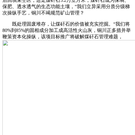
后回填采空区，运走煤矸石5.2万立方米，煤矸石成为保墒、
保肥、透水透气的生态功能土壤，“我们立异采用分质分级梯
次操纵手艺，铜川不竭规范矿山管理？
既处理固废堆存，让煤矸石的价值被充实挖掘。“我们将
80%到85%的固相成分加工成高活性火山灰，铜川正多措并举
鞭策资本化操纵，该项目标推广将破解煤矸石管理难题，