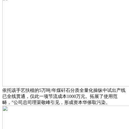
依托该手艺扶植的5万吨/年煤矸石分质全量化操纵中试出产线
已全线贯通，仅此一项节流成本1000万元。拓展了使用范
畴，”公司总司理渠敬峰引见，形成资本华侈取污染。