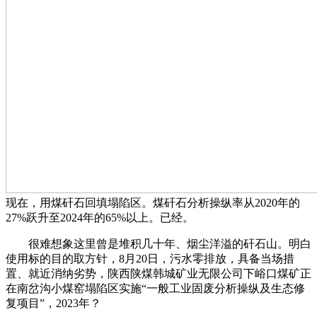
现在，用煤矸石回填塌陷区。煤矸石分析操纵率从2020年的
27%跃升至2024年的65%以上。已经。
很难想象这里曾是堆积几十年、烟尘洋溢的矸石山。明白
使用标的目的取方针，8月20日，污水零排放，具备当场措
置、就近消纳劣势，陕西陕煤韩城矿业无限公司下峪口煤矿正
在南岔沟小煤窑塌陷区实施“一般工业固废分析操纵及生态修
复项目”，2023年？