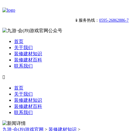
📱服务热线：
0595-26862886-7
首页
关于我们
装修建材知识
装修建材百科
联系我们

首页
关于我们
装修建材知识
装修建材百科
联系我们
九游·会(J9)游戏官网
>
装修建材知识
>