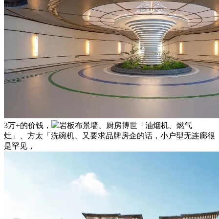
3万+的价钱，
岩板布景墙、厨房博世「油烟机、燃气
灶」、方太「洗碗机、又要求品牌房企的话，小户型无连廊很
是罕见，