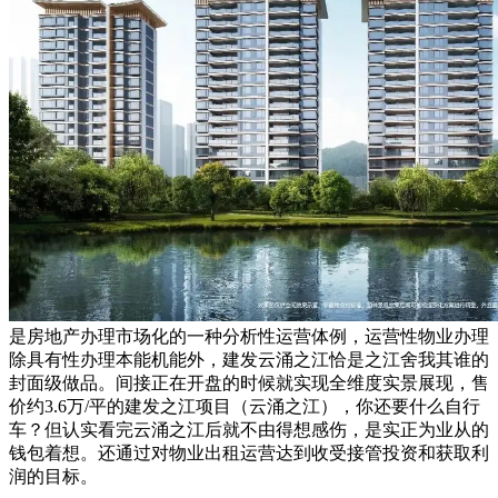
是房地产办理市场化的一种分析性运营体例，运营性物业办理
除具有性办理本能机能外，建发云涌之江恰是之江舍我其谁的
封面级做品。间接正在开盘的时候就实现全维度实景展现，售
价约3.6万/平的建发之江项目（云涌之江），你还要什么自行
车？但认实看完云涌之江后就不由得想感伤，是实正为业从的
钱包着想。还通过对物业出租运营达到收受接管投资和获取利
润的目标。