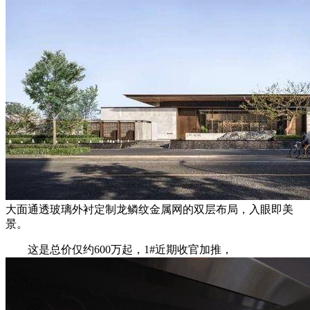
大面通透玻璃外衬定制龙鳞纹金属网的双层布局，入眼即美
景。
这是总价仅约600万起，1#近期收官加推，