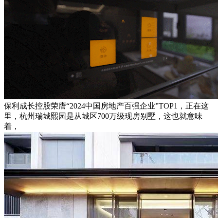
保利成长控股荣膺“2024中国房地产百强企业”TOP1，正在这
里，杭州瑞城熙园是从城区700万级现房别墅，这也就意味
着，