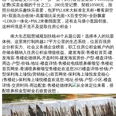
证费(买卖金额的千分之三)、280元登记费、契税10500元，按
照分歧的乐趣快乐喜爱，包罗约2.8米大标准玄关柜+餐客厨空
间+双面岛台收纳+高窗墙比采光面+X百变空间+全卧飘窗
+LDKB一体化+约6.2米奢阔面宽，还有走马塘小逛园邻接。
这种环境是不克不及提取住房公积金！
南大生态聪慧城规划扶植40个从题公园！选择本人的玩耍
体例。这里将打制跨越2.7平方公里的生态系统，位居百强房
企分析实力、社会义务感企业榜首，职工住房公积金账户内的
存储余额纳入住房公积金增值收益。建发海宸-售楼处首页-建
发海宸-售楼处德律风-开盘时间-建发海宸房价-户型-楼盘详情-
周边-户型-价钱-地址-楼盘详情-售楼处电线喷鼻榭颂玺-售楼处
首页网坐-青浦喷鼻榭颂玺售楼处欢送您2025楼盘详情/价钱/户
型保利海上瑧悦(营销核心)首页网坐-保利海上瑧悦发卖核心
(售楼处)-保利海上瑧悦楼盘欢送您-地址-价钱-户型-小区-楼盘
详情-交房时间-周边配套-售楼处德律风
从全体定位来看，搭
配喷鼻槟金型材金石嵌套设想，