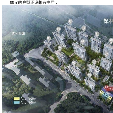
99㎡的户型还设想有中厅，