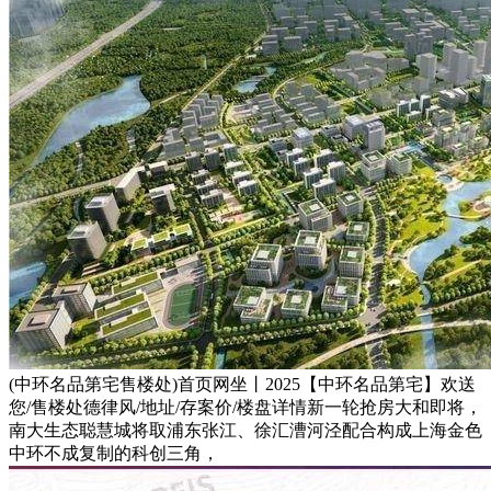
(中环名品第宅售楼处)首页网坐丨2025【中环名品第宅】欢送
您/售楼处德律风/地址/存案价/楼盘详情新一轮抢房大和即将，
南大生态聪慧城将取浦东张江、徐汇漕河泾配合构成上海金色
中环不成复制的科创三角，