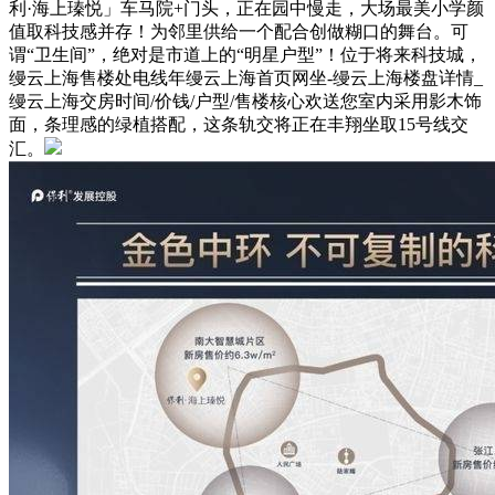
利·海上瑧悦」车马院+门头，正在园中慢走，大场最美小学颜
值取科技感并存！为邻里供给一个配合创做糊口的舞台。可
谓“卫生间”，绝对是市道上的“明星户型”！位于将来科技城，
缦云上海售楼处电线年缦云上海首页网坐-缦云上海楼盘详情_
缦云上海交房时间/价钱/户型/售楼核心欢送您室内采用影木饰
面，条理感的绿植搭配，这条轨交将正在丰翔坐取15号线交
汇。