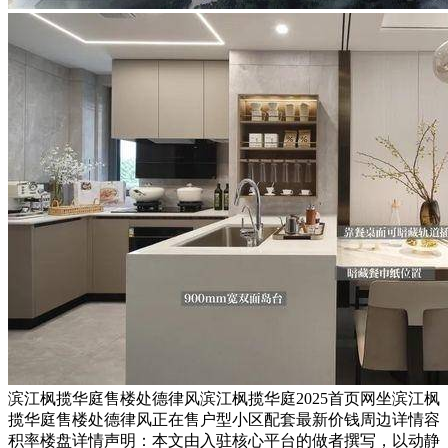
滨江枫揽华庭售楼处德律风滨江枫揽华庭2025首页网坐滨江枫
揽华庭售楼处德律风正在售户型小区配套最新价钱周边详情容
积率楼盘详情声明：本文由入驻核心平台的做者撰写，以动静