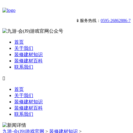
📱服务热线：
0595-26862886-7
首页
关于我们
装修建材知识
装修建材百科
联系我们

首页
关于我们
装修建材知识
装修建材百科
联系我们
九游·会(J9)游戏官网
>
装修建材知识
>