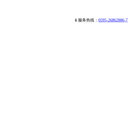
📱服务热线：
0595-26862886-7