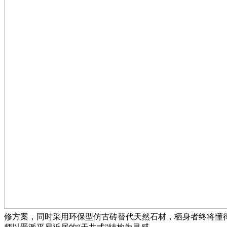
修方案，同时采用环保型仿古砖替代天然石材，栖身者终将懂