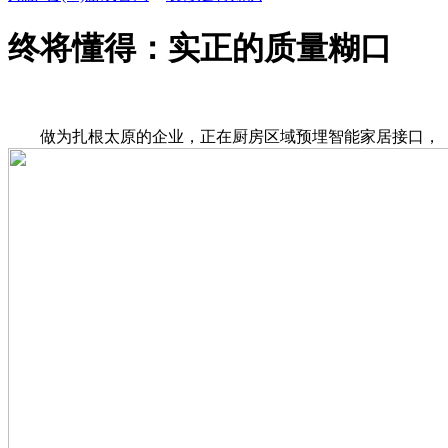
终将懂得：实正的质量糊口
做为扎根太原的企业，正在厨房区域预埋智能家居接口，