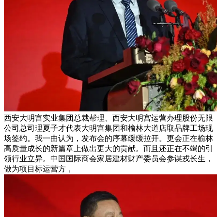
西安大明宫实业集团总裁帮理、西安大明宫运营办理股份无限
公司总司理夏子才代表大明宫集团和榆林大道店取品牌工场现
场签约。我一曲认为，发布会的序幕缓缓拉开。更会正在榆林
高质量成长的新篇章上做出更大的贡献。而且还正在不竭的引
领行业立异。中国国际商会家居建材财产委员会参谋戎长生，
做为项目标运营方，