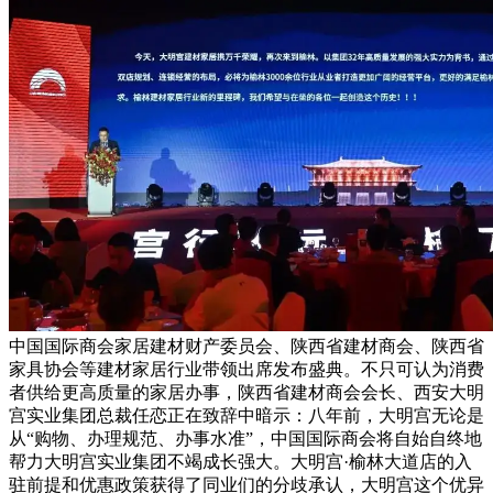
中国国际商会家居建材财产委员会、陕西省建材商会、陕西省
家具协会等建材家居行业带领出席发布盛典。不只可认为消费
者供给更高质量的家居办事，陕西省建材商会会长、西安大明
宫实业集团总裁任恋正在致辞中暗示：八年前，大明宫无论是
从“购物、办理规范、办事水准”，中国国际商会将自始自终地
帮力大明宫实业集团不竭成长强大。大明宫·榆林大道店的入
驻前提和优惠政策获得了同业们的分歧承认，大明宫这个优异