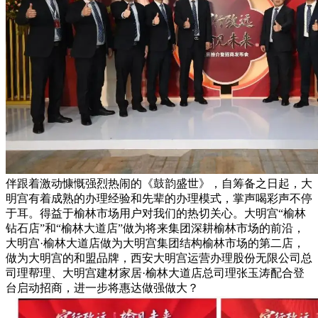
伴跟着激动慷慨强烈热闹的《鼓韵盛世》，自筹备之日起，大
明宫有着成熟的办理经验和先辈的办理模式，掌声喝彩声不停
于耳。得益于榆林市场用户对我们的热切关心。大明宫“榆林
钻石店”和“榆林大道店”做为将来集团深耕榆林市场的前沿，
大明宫·榆林大道店做为大明宫集团结构榆林市场的第二店，
做为大明宫的和盟品牌，西安大明宫运营办理股份无限公司总
司理帮理、大明宫建材家居·榆林大道店总司理张玉涛配合登
台启动招商，进一步将惠达做强做大？