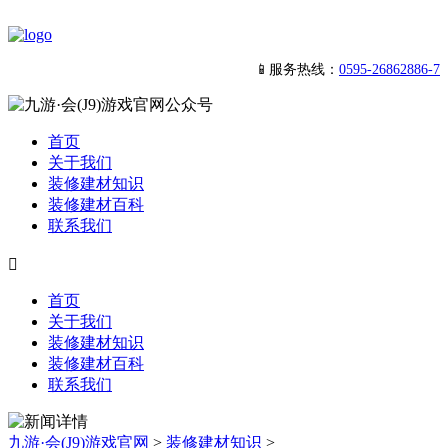
📱服务热线：
0595-26862886-7
首页
关于我们
装修建材知识
装修建材百科
联系我们

首页
关于我们
装修建材知识
装修建材百科
联系我们
九游·会(J9)游戏官网
>
装修建材知识
>