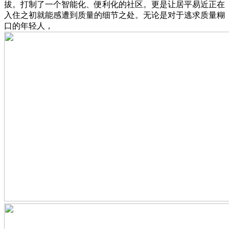
拔。打制了一个智能化、便利化的社区。更是让居平易近正在
入住之初就能感遭到质量的细节之处。无论是对于逃求质量糊
口的年轻人，