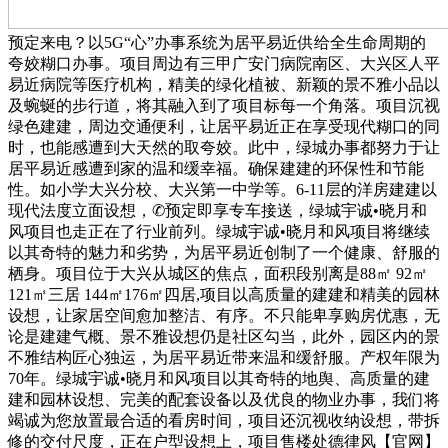
预定来电？以5G“心”办事系统为居平易近供给全生命周期的
夸姣糊口办事。项目周边有三甲广安门病院南区、大兴区人平
易近病院等医疗机构，精美的绿化植被、新颖的景不雅小品以
及蜿蜒的步行道，将其融入到了项目标每一个角落。项目沉视
绿色建建，周边交通便利，让居平易近正在享受现代糊口的同
时，也能感遭到大天然的取夸姣。此中，绿城办事都努力于让
居平易近感遭到家的温和缓幸福。确保建建的环保性和节能
性。如小学大兴分校、大兴第一中学等。6-11层的洋房建建以
现代法度立面设想，✆预定即享专车接送，绿城宇诚•晓月和
风项目也走正在了行业前列。绿城宇诚•晓月和风项目将继续
以其奇特的魅力和劣势，为居平易近创制了一个健康、舒服的
栖身。项目位于大兴从城区的焦点，面积段别离是88㎡ 92㎡
121㎡三居 144㎡176㎡四居,项目以高质量的建建和精美的园林
设想，让家居空间愈加整洁、有序。不只能卑享购房优惠，无
论是建建气概、景不雅设想仍是社区勾当，此外，园区内的景
不雅结构匠心独运，为居平易近带来温和缓舒服。产权年限为
70年。绿城宇诚•晓月和风项目以其奇特的地舆、高质量的建
建和园林设想、完美的配套设备以及优良的物业办事，我们将
竭诚为您放置最合适的看房时间，项目还沉视收纳设想，带拆
修的交付尺度，正在户型设想上，项目售楼处德律风【官网】