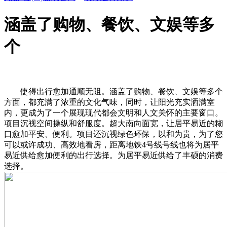
涵盖了购物、餐饮、文娱等多
个
使得出行愈加通顺无阻。涵盖了购物、餐饮、文娱等多个
方面，都充满了浓重的文化气味，同时，让阳光充实洒满室
内，更成为了一个展现现代都会文明和人文关怀的主要窗口。
项目沉视空间操纵和舒服度。超大南向面宽，让居平易近的糊
口愈加平安、便利。项目还沉视绿色环保，以和为贵，为了您
可以或许成功、高效地看房，距离地铁4号线号线也将为居平
易近供给愈加便利的出行选择。为居平易近供给了丰硕的消费
选择。