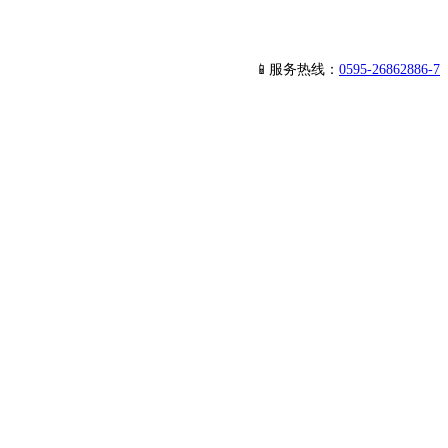
📱服务热线：
0595-26862886-7