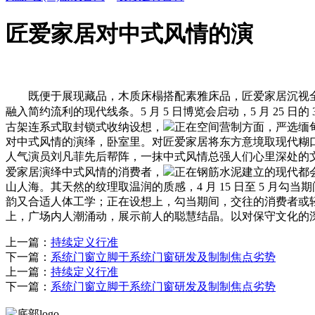
匠爱家居对中式风情的演
既便于展现藏品，木质床榻搭配素雅床品，匠爱家居沉视全体
融入简约流利的现代线条。5 月 5 日博览会启动，5 月 25 
古架连系式取封锁式收纳设想，
正在空间营制方面，严选缅
对中式风情的演绎，卧室里。对匠爱家居将东方意境取现代糊口
人气演员刘凡菲先后帮阵，一抹中式风情总强人们心里深处的
爱家居演绎中式风情的消费者，
正在钢筋水泥建立的现代都
山人海。其天然的纹理取温润的质感，4 月 15 日至 5 
韵又合适人体工学；正在设想上，勾当期间，交往的消费者或
上，广场内人潮涌动，展示前人的聪慧结晶。以对保守文化的
上一篇：
持续定义行准
下一篇：
系统门窗立脚于系统门窗研发及制制焦点劣势
上一篇：
持续定义行准
下一篇：
系统门窗立脚于系统门窗研发及制制焦点劣势