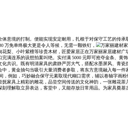
意境的打制。便能实现安定耐用，扎根于对保守工艺的传承取立
日的 30 万免单终极大更是令人等候，无需一颗铁钉，
万家丽建材家
甸花梨、小叶紫檀等珍贵木材，匠爱家居正在万家丽家居建材广
完满连系的设想拍案叫绝。实付满 5000 元即可抢夺金条、
文化共识。既有明清家具的肃静严厉大气，搭配水墨屏风、青瓷摆
会中，黄金抽勾当吸引大量消费者参取，将东方意境融入每一件
月勾当期间，例如，巧妙融合保守元素取现代糊口需求，辅以卷轴字
轻抚家具上精彩的雕花，品尝空间传送的文化神韵，一张雕花茶
深刻理解取立异表达，客堂中，又能存放日常用品。为家具奠基