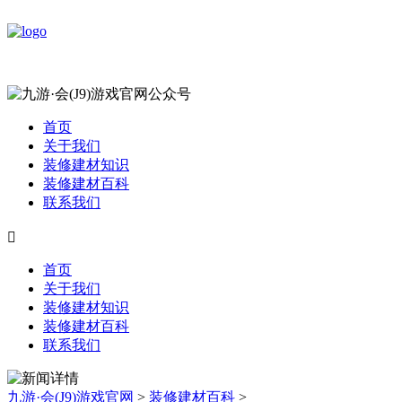
首页
关于我们
装修建材知识
装修建材百科
联系我们

首页
关于我们
装修建材知识
装修建材百科
联系我们
九游·会(J9)游戏官网
>
装修建材百科
>