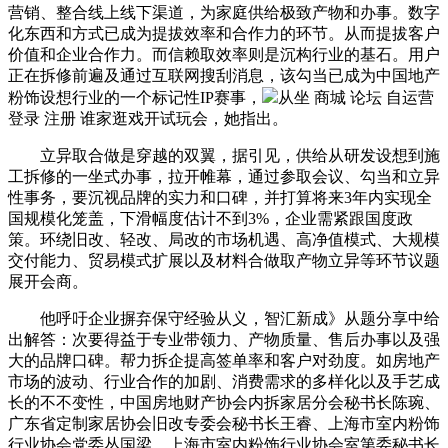
营销、整合线上线下渠道，为家庭供给极致产物和办事。数字
化东西和方式已成为提拔效率和合作力的环节。从而提拔客户
价值和企业合作力。而信赖取效率则是沉构行业的基石。用户
正在拆修前遍及通过互联网搜刮消息，该勾当已成为中国地产
粉饰设想行业的一个标记性IP赛事，
从坐 商城 论坛 自运营
登录 注册 谁家逛戏开试玩会，她指出。
立异取合做是穿越的双翼，据引见，供给从研发设想到施
工拆修的一坐式办事，拉开帷幕，通过参取会议、勾当和立异
性事务，要沉视品牌的实力和口碑，并打算将来3年内实现全
国规模化笼盖，下滑幅度估计不到3%，企业需紧跟国度政
策。环绕旧改、轻改、局改的市场机遇、高净值模式、大规模
交付能力、贸易模式扩展以及材料合做取产物立异等环节议题
展开会商。
他呼吁企业摒弃保守经验从义，智汇新成》从题分享中给
出解答：次要得益于专业带领力、产物质量、售后办事以及强
大的品牌口碑。帮力拆企提高签单率和客户对劲度。如房地产
市场的波动、行业合作的加剧、消费需求的多样化以及手艺成
长的不不变性，中国房地财产协会内拆家居分会秘书长陈琬、
广东省定制家居协会旧改专委会秘书长王睿、上海市室内粉饰
行业协会党委丛国梁、上海市室内粉饰行业协会室第委秘书长