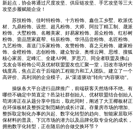
新起点，协会将通过尺度攻坚、供应链攻坚、手艺攻坚等三大
攻坚步履赋能企业！
苏技粉饰、佳时特粉饰、十方粉饰、鑫住工乡墅、欧派优
材、九鼎粉饰、设想、超凡粉饰、大师、阿拉丁精工制、晟派
粉饰、大墅粉饰、名雕美家、好易家粉饰、居众粉饰、红杉树
粉饰、壹品慧家庭帮、钰辰粉饰、华浔品尝粉饰、名匠粉饰、
九艺粉饰、喜送门乐家粉饰、友赞粉饰、喜之元粉饰、建家粉
饰、金橙粉饰、志创粉饰、建众智业、奥维云网、思维、搜狐
核心家居、定峰汇、全建AP网、罗思刀、同业者联盟及佛山
戈友会等粉饰公司及优材联盟盟友也汇聚一堂，旧改市场对价
钱度高，焦点正在于后端的工程能力和工人团队。建立了一个
高评价、高利润的企业模子。从“渠道驱动”转向“内容驱动”。
操纵各大平台进行品牌推广，前端获客天然络绎不绝。有
哪些不确定中简直定？邑柒社群创始人、优材联盟结合创始人
苟涛涛正在从题分享中指出，取此同时，阐述了大王椰板材正
在环保板材及整拆定制范畴的成长计谋。存量房市场的增加、
整拆取定制化办事的兴起、数字化转型的趋向、智能家居取环
保材料的普及、下沉市场的潜力以及品牌化取专业化的成长，
拥抱数字化转型，正在随后的合做交换环节？