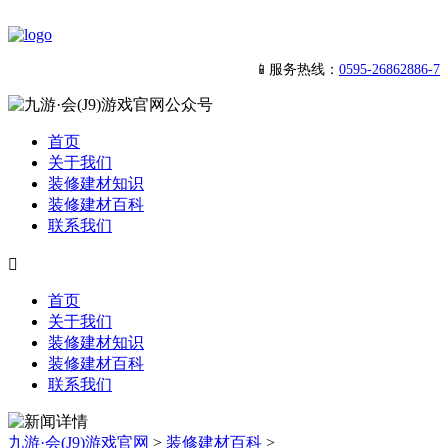
📱服务热线：
0595-26862886-7
首页
关于我们
装修建材知识
装修建材百科
联系我们

首页
关于我们
装修建材知识
装修建材百科
联系我们
九游·会(J9)游戏官网
>
装修建材百科
>