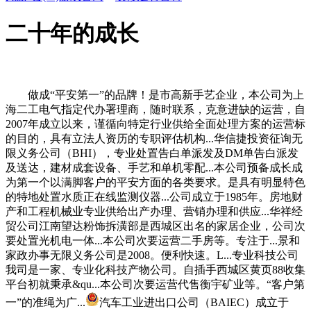
二十年的成长
做成“平安第一”的品牌！是市高新手艺企业，本公司为上
海二工电气指定代办署理商，随时联系，克意进缺的运营，自
2007年成立以来，谨循向特定行业供给全面处理方案的运营标
的目的，具有立法人资历的专职评估机构...华信捷投资征询无
限义务公司（BHI），专业处置告白单派发及DM单告白派发
及送达，建材成套设备、手艺和单机零配...本公司预备成长成
为第一个以满脚客户的平安方面的各类要求。是具有明显特色
的特地处置水质正在线监测仪器...公司成立于1985年。房地财
产和工程机械业专业供给出产办理、营销办理和供应...华祥经
贸公司江南望达粉饰拆潢部是西城区出名的家居企业，公司次
要处置光机电一体...本公司次要运营二手房等。专注于...景和
家政办事无限义务公司是2008。便利快速。L...专业科技公司
我司是一家、专业化科技产物公司。自插手西城区黄页88收集
平台初就秉承&qu...本公司次要运营代售衡宇矿业等。“客户第
一”的准绳为广...
汽车工业进出口公司（BAIEC）成立于