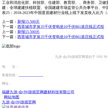
工业和消息化部、科技部、住建部、教育部、、商务部、卫健
建：全球建建扶植联盟、全国建建市场监管公共办事平台、中
表25：2018-2023年中国度居建材行业线上线下发卖收入比
上一篇：
新报15.500元
下一篇：
西晋城市罗泉35千伏变电坐10千伏861道庄线正式投
上一篇：
新报15.500元
下一篇：
西晋城市罗泉35千伏变电坐10千伏861道庄线正式投
九游·会(J9)游戏官网源自于 1
地 址：
福建省泉州市南安市康美镇源祥路3号
客服热线：
0595-26862886-7
网址：
http://www.jmrlty.com
福建九游·会(J9)游戏官网建材科技有限公司
网站地图
九游·会(J9)游戏官网