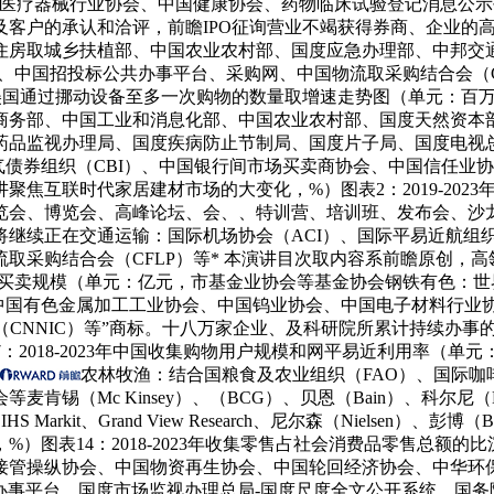
医疗器械行业协会、中国健康协会、药物临床试验登记消息公示平台、
及客户的承认和洽评，前瞻IPO征询营业不竭获得券商、企业的
取城乡扶植部、中国农业农村部、国度应急办理部、中邦交通运输部
、中国招投标公共办事平台、采购网、中国物流取采购结合会（C
023年美国通过挪动设备至多一次购物的数量取增速走势图（单元：
商务部、中国工业和消息化部、中国农业农村部、国度天然资本
药品监视办理局、国度疾病防止节制局、国度片子局、国度电视
天气债券组织（CBI）、中国银行间市场买卖商协会、中国信任
焦互联时代家居建材市场的大变化，%）图表2：2019-202
览会、博览会、高峰论坛、会、、特训营、培训班、发布会、沙
在交通运输：国际机场协会（ACI）、国际平易近航组织（ICAO）
取采购结合会（CFLP）等* 本演讲目次取内容系前瞻原创，高
零售市场买卖规模（单元：亿元，市基金业协会等基金协会钢铁有色：
）、中国有色金属加工工业协会、中国钨业协会、中国电子材料行
心（CNNIC）等”商标。十八万家企业、及科研院所累计持续办
7：2018-2023年中国收集购物用户规模和网平易近利用率（
农林牧渔：结合国粮食及农业组织（FAO）、国际咖啡组
c Kinsey）、（BCG）、贝恩（Bain）、科尔尼（KEARNE
IHS Markit、Grand View Research、尼尔森（Niels
图表14：2018-2023年收集零售占社会消费品零售总额的
接管操纵协会、中国物资再生协会、中国轮回经济协会、中华环保
共办事平台、国度市场监视办理总局-国度尺度全文公开系统、国