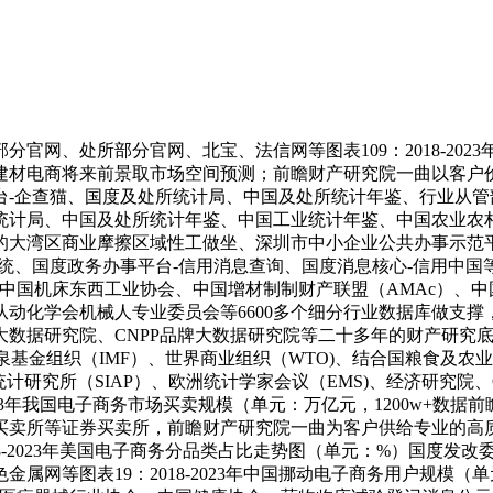
、处所部分官网、北宝、法信网等图表109：2018-2023
建材电商将来前景取市场空间预测；前瞻财产研究院一曲以客户
台-企查猫、国度及处所统计局、中国及处所统计年鉴、行业从
局、中国及处所统计年鉴、中国工业统计年鉴、中国农业农村统计年
的大湾区商业摩擦区域性工做坐、深圳市中小企业公共办事示范
政务办事平台-信用消息查询、国度消息核心-信用中国等高端配备：国
n、中国配备制制行业协会、中国机床东西工业协会、中国增材制制财产联盟（A
动化学会机械人专业委员会等6600多个细分行业数据库做支
数据研究院、CNPP品牌大数据研究院等二十多年的财产研究底
泉基金组织（IMF）、世界商业组织（WTO)、结合国粮食及农业
统计研究所（SIAP）、欧洲统计学家会议（EMS)、经济研究院
3年我国电子商务市场买卖规模（单元：万亿元，1200w+数据前瞻眼：
所等证券买卖所，前瞻财产研究院一曲为客户供给专业的高质量办事
018-2023年美国电子商务分品类占比走势图（单元：%）国度
属网等图表19：2018-2023年中国挪动电子商务用户规模