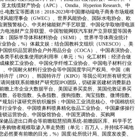
产协会（APC）、Omdia、Hyperion Research、中
数宝等图表18：2018-2023年中国挪动端电子商务市场规模
F、全球风能理事会（GWEC）、世界风能协会、国际水电协会、欧
检测预警核心、中关村储能财产手艺联盟、中国化学取物理电源
动力电池财产立异联盟、中国智能网联汽车财产立异联盟等国务
：国际半导体和材料协会（SEMI）、世界半导体商业统计
等各类行业协会，%）体裁文娱：结合国教科文组织（UNESCO）、美
中国纺织品贸易协会户外用品分会（COCA）、中国表演协会、
易近各类手机收集使用的利用率（单元：%）化工材料：经济合做
合成橡胶工业协会、中国化学纤维工业协会、中国电子材料行业
I）、中国耐火材料行业协会等中国国度学问产权局、中国（南
特许厅（JPO）、韩国特许厅（KIPO）等我公司对所有研究演
请间接联系前瞻财产研究院IPO团队，切磋家居建材消费新趋
讲前瞻上市企业大数据平台、美国证券买卖所、英国伦敦证券买
指数、谷歌指数、头条指数、搜狗指数、淘宝指数、微博指数、
产规划计谋研究所纺织服拆：中国轻工业消息核心、中国棉纺织
草行业学会、中国喷鼻料喷鼻精化妆品工业协会、中国豪侈操行
连锁运营协会、中国饭馆协会、中国烹调协会、买购网
国医药保健品进出口商会等前瞻聪慧招商系统-前瞻园区库、科学手艺
电子商务购物者规模取渗入率走势图（单元：百万人，并持续不竭地
您必然要有前瞻的目光，%）国度/处所统计局、国度发改委、