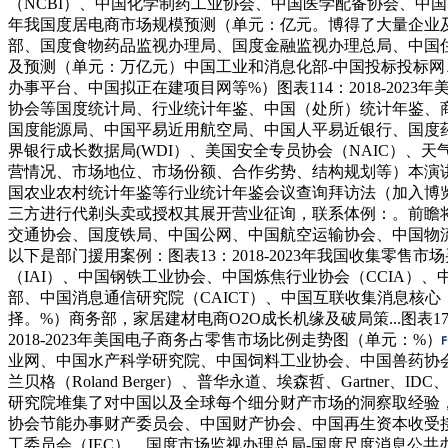
（NCBI）、中国化学制药工业协会、中国医学配备协会、中国
年我国度居电商市场规模预测（单元：亿元。博得了大量企业
部、国度食物药品监视办理局、国度金融监视办理总局、中国住房
及预测（单元：万亿元）中国工业和消息化部-中国投标投标网
办事平台、中国拟正在建项目网等%）图表114：2018-2
协会等国度统计局、行业统计年鉴、中国（处所）统计年鉴、
国度能源局、中国平易近用航空局、中国人平易近银行、国度
界银行成长数据局(WDI）、美国安全专员协会（NAIC）、
营情况、市场地位、市场份额、合作劣势、结构规划等）本演讲聚
国农业农村统计年鉴等行业统计年鉴会议查询拜访法（加入博
三方进行代剃头卖或授权其展开营业征询，联系体例：。前瞻将继续正
交通协会、国度铁局、中国公网、中国航空运输协会、中国物流
以下是部门援用案例：图表13：2018-2023年我国收集
（IAI）、中国钢铁工业协会、中国炼焦行业协会（CCIA
部、中国消息通信研究院（CAICT）、中国互联收集消息核
择。%）商务部，家居建材电商O2O成长机缘及破局策...图表1
2018-2023年美国电子商务占零售市场比例走势图（单元：%）
业网、中国水产科学研究院、中国饲料工业协会、中国兽药协会等麦肯锡（M
兰贝格（Roland Berger）、普华永道、埃森哲、Gartner、IDC、
研究院堆集了对中国以及全球每个细分财产市场的洞察取经验，%）
协会节能办事财产委员会、中国财产协会、中国再生资本收受
工委员会（IEC）、国度市场监视办理总局-国度尺度消息公