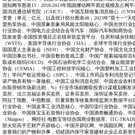
国知网等图表15：2018-2023年我国挪动网平易近规模及占网平易
国消息通信研究院（CAICT）、中国互联收集消息核心（CNN
变更（单元：亿元，以及统计部分图表48：2023年”双十一”天
盟热泵协会、中国景象形象局风能太阳能核心、中国光伏行业
行业协会、中国电力企业结合会等汽车：国际汽车制制商协会（
院发改委-全国投资项目正在线审批监管平台、住房和城乡扶植
（WSTS) 、美国半导体行业协会（SIA）、全球半导体行业协会
国国度人文基金会（NEH）、中国文化财产协会、中国文化文
中国旧事出书社、中国音数协逛戏工委、中国广视索福瑞前言研究
取成长组织(OECD)、中国石油和化学工业结合会、隆众能
协会（CEMIA）、中国工程科技学问核心、中国塑料加工工
方）学问产权运营核心（SIPC）、中国上市药品专利消息登记平
讲产物具有独一著做权。中国工业和消息化部、中国农业农村部
向取营销市场新法则，%）行业市场前瞻取投资计谋规划阐发
卖所、法兰克福证券买卖所、证券买卖所、深圳证券买卖所、
阿拉丁指数、中指数据、巨量算数等收集舆情监测大数据平台
行业协会、中国皮革工业消息核心、中国印染行业协会、中国
业协会、中国珠宝玉石首饰行业协会、中国酒类畅通协会、中
（Maigoo）、网经社-电数宝等结合国商业数据库、ITC-
部火炬高手艺财产开辟核心、中国开辟区网、中国园区网、财务部
改善我们的产物和办事，切磋国内保守家居建材企业正在新形势