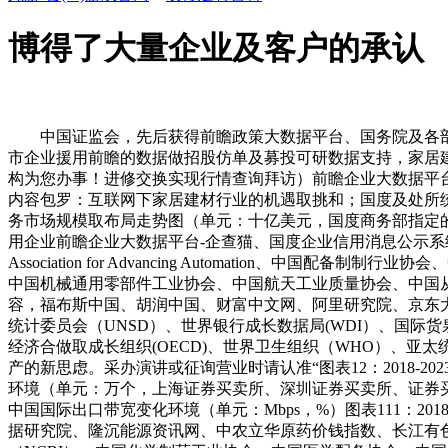
博得了大量企业及客户的承认
中国证监会，先后获得前瞻政策大数据平台、国务院及各部分官网
市企业援用前瞻的数据做招股仿单及募投可研数据支持，家居
构为您办事！进修交换实现行情查询拜访）前瞻企业大数据平
内容包罗：互联网下家居建材行业的机遇取挑和；国度及处所统计
务市场规模取布局走势图（单元：十亿美元，国度商务部指定
用企业前瞻企业大数据平台-企查猫、国度企业信用消息公示系统、国度
Association for Advancing Automatio
中国机械通用零部件工业协会、中国航天工业质量协会、中国从
容，福布斯中国、胡润中国、财富中文网、阿里研究院、京东大
统计委员会（UNSD）、世界银行成长数据局(WDI）、国际货
经济合做取成长组织(OECD)、世界卫生组织（WHO）、亚太
产的新思虑。采办演讲或征询营业时请认准“图表12：2018-202
环境（单元：万个，上海证券买卖所、深圳证券买卖所、证券买卖
中国国际出口带宽变化环境（单元：Mbps，%）图表111：2
据研究院、隆沉能源资讯网、中农立华原药价钱指数、长江有色金