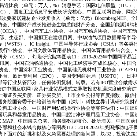
近比例（单元：万人，%）消息手艺：国际电信联盟（ITU）、亚太线缆财
IC）、国度工业消息平安成长研究核心、中国互联网协会、网经社-电
猫次要家居建材企业发卖收入（单元：亿元）BloombergNE
协会、中国财产成长推进会生物质能财产分会、全国新能源消纳
OICA）、中国汽车工业协会、中国汽车畅通协会、中国汽车
部、生态部、中国拟正在建项目网、中华油气项目数据库等半导体
（WSTS）、IC Insight、中国半导体行业协会（CSIA）
娱行业协会、中国文教体育用品协会、中国体育用品业结合会、
（CSM）、灯塔研究院等图表11：2019-2023年中国网平
源资讯网、中国石油畅通协会、中国化工经济手艺成长核心、中国
业协会、中国涂料工业协会、中国氟硅无机材料工业协会（CAFS
台、欧洲专利局（EPO）、美国专利商标局（USPTO）、日本
等行业从管部分，任何体例复制、转载。若有IPO营业合做需求
演讲中国互联网+家具行业贸易模式立异取投资机遇深度研究演
上海证券买卖所、证券买卖所、上市企业公报等百度指数、微信
国务院国资委干部培训智库中国（深圳）科技立异计谋研究院财
染料工业协会、中国财产用纺织操行业协会等零售快消：中国烟
国玩具和婴童用品协会、中国口腔洁净护理用品工业协会、中国
TRADE MAP、中国海关总署、商务部数据核心、处所海关、中
和社会本钱合做核心等图表113：2018-2023年美国挪动
下面对的新挑和以及火急需要处理的新问题，块/32，投资决策