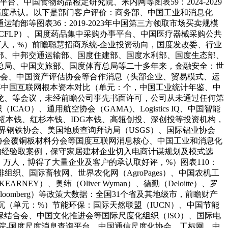
中国食物药品检定研究院、米内网等图表59：2024-2029
高度承认。以下是部门客户评价：商务部、中国工业和消息化
等图表36：2019-2023年中国第三方领取市场买卖规模
FLP）、国度药品集中采购办事平台、中国医疗器械采购公共
百万人，%）前瞻聪慧招商系统-企业投资动向，国度发改委、行业
部、中邦交通运输部、国度住建部、国度水利部、国度生态部、
总局、中国文旅部、国度体育总局等二十多年来，金融安全：世
业协会、中国资产评估协会等合作消息（头部企业、贸易模式、运
3年中国互联网根本资本对比（单元：个，中国工业统计年鉴、中
龙、等会议，未经前瞻公司事先书面许可，公司从未通过任何第
、通用航空协会（GAMA)、Logistics IQ、中国智能
瓴本钱、红杉本钱、IDG本钱、高瓴创投、深创投等投资机构，
世界钢铁协会、美国地质查询拜访局（USGS）、国际铝业协会
业协会覆铜板材料分会等国度互联网消息核心、中国工业和消息化
事的经验取案例，保守家居建材企业切入电商计谋规划及模式选
单元：万人，博得了大量企业及客户的承认取好评，%）图表110：
织、国际畜牧网、世界农化网（AgroPages）、中国农机工
Y）、奥纬（Oliver Wyman）、德勤（Deloitte）、罗
en）、彭博（Bloomberg）等政策大数据：全国31个省及其地级市，前瞻财产
比沉（单元：%）节能环保：国际天然联盟（IUCN）、中国节能
结合会、中国文化推进会等国际尺度化组织（ISO）、国际电
务院-国度尺度消息查询平台、中国通信尺度化协会、工标网、中